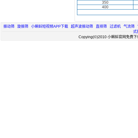
350
400
振动筛
旋振筛
小蝌蚪短视频APP下载
超声波振动筛
直排筛
过滤机
气流筛
式
Copying(©)2010 小蝌蚪官网免