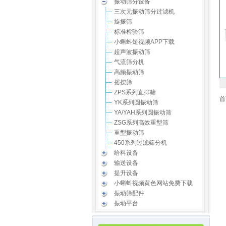
振动筛分设备
三次元振动筛分过滤机
旋振筛
标准检验筛
小蝌蚪短视频APP下载
超声波振动筛
气流筛分机
高频振动筛
摇摆筛
ZPS系列直排筛
首
YK系列圆振动筛
YA/YAH系列圆振动筛
ZSG系列高效重型筛
重型振动筛
450系列过滤筛分机
给料设备
输送设备
提升设备
小蝌蚪视频黄色网站免费下载
振动筛配件
振动平台