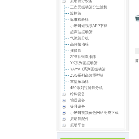
振动筛分设备
三次元振动筛分过滤机
旋振筛
标准检验筛
小蝌蚪短视频APP下载
超声波振动筛
气流筛分机
高频振动筛
摇摆筛
ZPS系列直排筛
首
YK系列圆振动筛
YA/YAH系列圆振动筛
ZSG系列高效重型筛
重型振动筛
450系列过滤筛分机
给料设备
输送设备
提升设备
小蝌蚪视频黄色网站免费下载
振动筛配件
振动平台