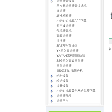
振动筛分设备
三次元振动筛分过滤机
旋振筛
标准检验筛
小蝌蚪短视频APP下载
超声波振动筛
气流筛分机
高频振动筛
摇摆筛
ZPS系列直排筛
首
YK系列圆振动筛
YA/YAH系列圆振动筛
ZSG系列高效重型筛
重型振动筛
450系列过滤筛分机
给料设备
输送设备
提升设备
小蝌蚪视频黄色网站免费下载
振动筛配件
振动平台