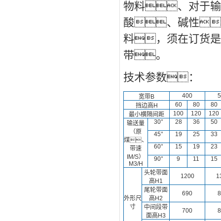
物料、对于输
酸、碱性
料，须在订货是
带。
技术参数：
400
5
宽带B
60
80
80
挡边高H
100
120
120
最小横隔间距
30°
28
36
50
输送量
（原
45°
19
25
33
煤、
60°
15
19
23
带速
IM/S）
90°
9
11
15
M3/H
头轮带面
1200
1
高H1
尾轮带面
690
8
外形尺
高H2
寸
中间段带
700
8
面高H3