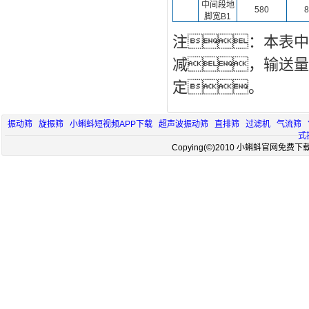
中间段地
580
8
脚宽B1
注：本表中
减，输送量
定。
振动筛
旋振筛
小蝌蚪短视频APP下载
超声波振动筛
直排筛
过滤机
气流筛
式
Copying(©)2010 小蝌蚪官网免