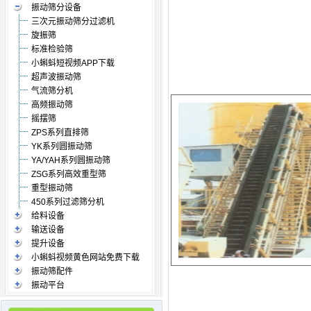
振动筛分设备
三次元振动筛分过滤机
旋振筛
标准检验筛
小蝌蚪短视频APP下载
超声波振动筛
气流筛分机
高频振动筛
摇摆筛
ZPS系列直排筛
YK系列圆振动筛
YA/YAH系列圆振动筛
ZSG系列高效重型筛
重型振动筛
450系列过滤筛分机
给料设备
输送设备
提升设备
小蝌蚪视频黄色网站免费下载
振动筛配件
振动平台