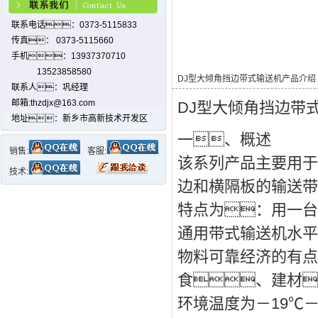
联系电话：0373-5115833
传真： 0373-5115660
手机：13937370710
13523858580
DJ型大倾角挡边带式输送机产品介绍
联系人：巩经理
邮箱:thzdjx@163.com
DJ型大倾角挡边带
地址：新乡市高新技术开发区
一、概述
销售:
客服:
该系列产品主要用于
技术:
边和横隔板的输送带
特点为：用一台
通用带式输送机水平
物料可靠经济的有点
食、建材
环境温度为－19℃－