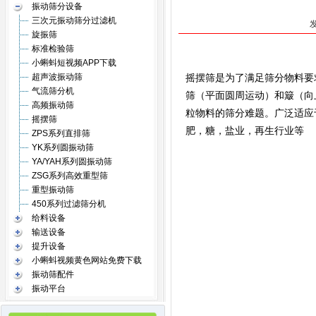
振动筛分设备
三次元振动筛分过滤机
旋振筛
标准检验筛
小蝌蚪短视频APP下载
超声波振动筛
摇摆筛是为了满足筛分物料要求
气流筛分机
筛（平面圆周运动）和簸（向
高频振动筛
粒物料的筛分难题。广泛适应于化学
摇摆筛
肥，糖，盐业，再生行业等
ZPS系列直排筛
YK系列圆振动筛
YA/YAH系列圆振动筛
ZSG系列高效重型筛
重型振动筛
450系列过滤筛分机
给料设备
输送设备
提升设备
小蝌蚪视频黄色网站免费下载
振动筛配件
振动平台